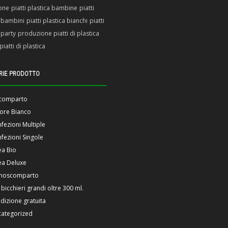
one
piatti plastica bambine
piatti
a bambini
piatti plastica bianchi
piatti
 party
produzione piatti di plastica
piatti di plastica
RIE PRODOTTO
scomparto
ore Bianco
fezioni Multiple
fezioni Singole
ea Bio
ea Deluxe
noscomparto
 bicchieri grandi oltre 300 ml.
dizione gratuita
ategorized