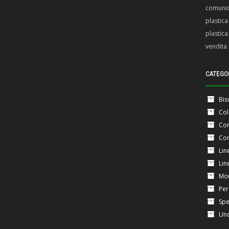
comuni
plastic
plastica
vendita 
CATEGO
Bi
Col
Con
Con
Lin
Lin
Mo
Per
Spe
Unc