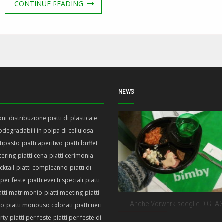
CONTINUE READING
NEWS
oni
distribuzione piatti di plastica e
iodegradabili in polpa di cellulosa
ntipasto
piatti aperitivo
piatti buffet
atering
piatti cena
piatti cerimonia
cktail
piatti compleanno
piatti di
 per feste
piatti eventi speciali
piatti
atti matrimonio
piatti meeting
piatti
Anche Vorwerk sceglie DIGLA
so
piatti monouso colorati
piatti neri
arty
piatti per feste
piatti per feste di