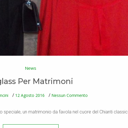
News
glass Per Matrimoni
Su
ncini
12 Agosto 2016
Nessun Commento
Diglass
Per
Matrimoni
 speciale, un matrimonio da favola nel cuore del Chianti classic