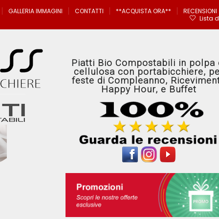
GALLERIA IMMAGINI
CONTATTI
**ACQUISTA ORA**
RECENSIONI
Lista d
Piatti Bio Compostabili in polpa 
cellulosa con portabicchiere, p
feste di Compleanno, Riceviment
Happy Hour, e Buffet