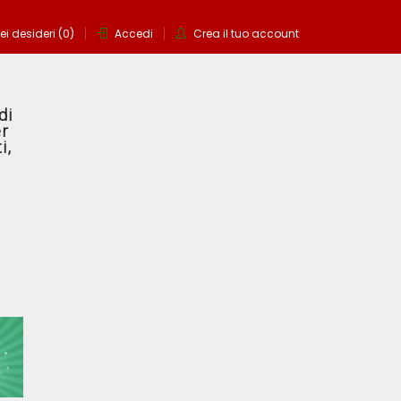
ei desideri (0)
Accedi
Crea il tuo account
di
er
i,