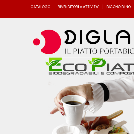
Skip
CATALOGO
RIVENDITORI e ATTIVITA’
DICONO DI NOI
to
content