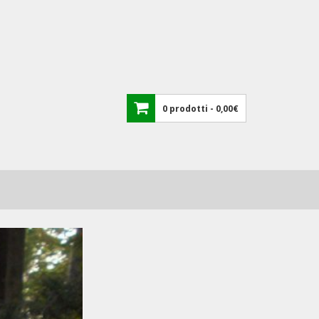
0 prodotti -
0,00€
Nessun prodotto nel carrello.