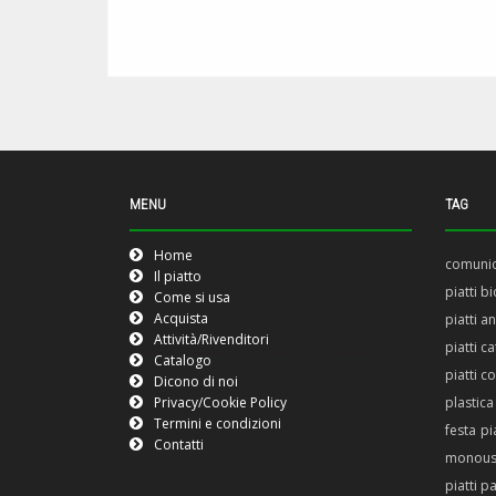
MENU
TAG
Home
comuni
Il piatto
piatti b
Come si usa
Acquista
piatti a
Attività/Rivenditori
piatti c
Catalogo
piatti co
Dicono di noi
Privacy/Cookie Policy
plastica
Termini e condizioni
festa
pi
Contatti
monou
piatti p